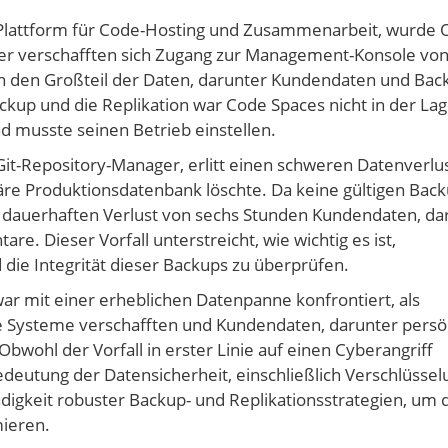
 Plattform für Code-Hosting und Zusammenarbeit, wurde 
er verschafften sich Zugang zur Management-Konsole vo
 den Großteil der Daten, darunter Kundendaten und Bac
ckup und die Replikation war Code Spaces nicht in der Lag
d musste seinen Betrieb einstellen.
Git-Repository-Manager, erlitt einen schweren Datenverlus
märe Produktionsdatenbank löschte. Da keine gültigen Bac
m dauerhaften Verlust von sechs Stunden Kundendaten, da
 Dieser Vorfall unterstreicht, wie wichtig es ist,
ie Integrität dieser Backups zu überprüfen.
 war mit einer erheblichen Datenpanne konfrontiert, als
hre Systeme verschafften und Kundendaten, darunter persö
Obwohl der Vorfall in erster Linie auf einen Cyberangriff
edeutung der Datensicherheit, einschließlich Verschlüssel
digkeit robuster Backup- und Replikationsstrategien, um 
ieren.