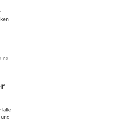
r
rken
eine
er
fälle
r und