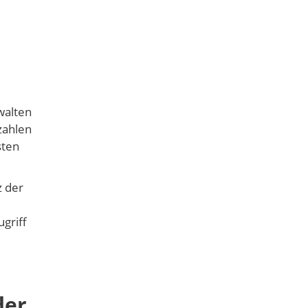
walten
zahlen
sten
 der
griff
der