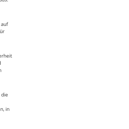
 auf
für
erheit
d
n
 die
n, in