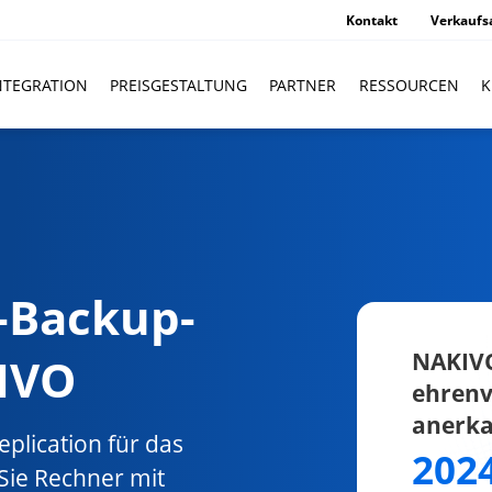
Kontakt
Verkaufs
NTEGRATION
PREISGESTALTUNG
PARTNER
RESSOURCEN
K
-Backup-
NAKIVO
IVO
ehrenv
anerk
lication für das
202
Sie Rechner mit