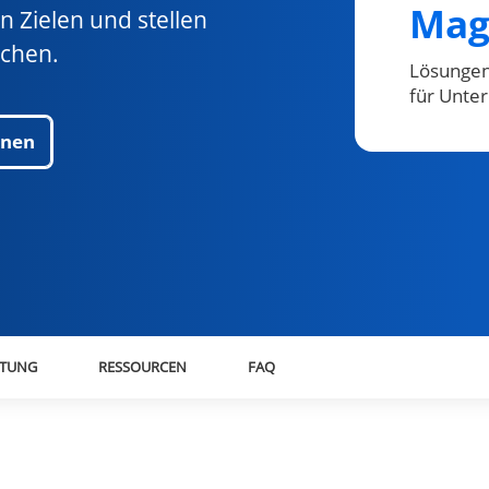
Mag
n Zielen und stellen
uchen.
Lösungen
für Unt
anen
LTUNG
RESSOURCEN
FAQ