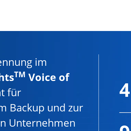
ennung im
TM
hts
Voice of
4
t für
m Backup und zur
von Unternehmen