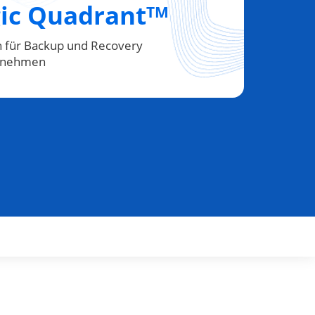
ic Quadrant
TM
 für Backup und Recovery
ernehmen