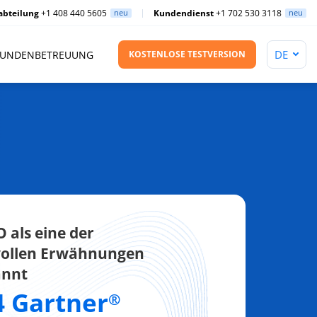
abteilung
+1 408 440 5605
neu
Kundendienst
+1 702 530 3118
neu
UNDENBETREUUNG
KOSTENLOSE TESTVERSION
 als eine der
ollen Erwähnungen
annt
4 Gartner
®