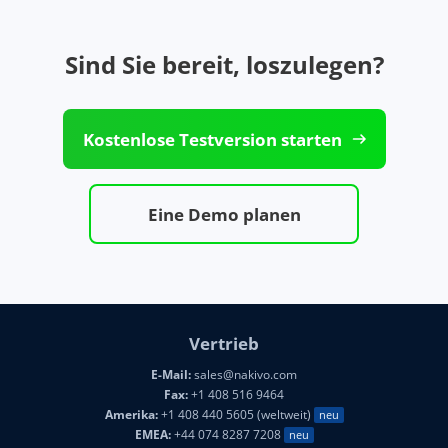
Sind Sie bereit, loszulegen?
Kostenlose Testversion starten
Eine Demo planen
Vertrieb
E-Mail:
sales@nakivo.com
Fax:
+1 408 516 9464
Amerika:
+1 408 440 5605 (weltweit)
neu
EMEA:
+44 074 8287 7208
neu