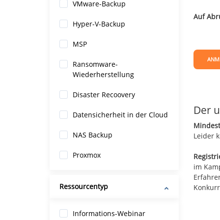
VMware-Backup
Auf Abru
Hyper-V-Backup
MSP
ANM
Ransomware-
Wiederherstellung
Disaster Recoovery
Der u
Datensicherheit in der Cloud
Mindest
NAS Backup
Leider 
Proxmox
Registr
im Kamp
Erfahre
Ressourcentyp
Konkurre
Informations-Webinar