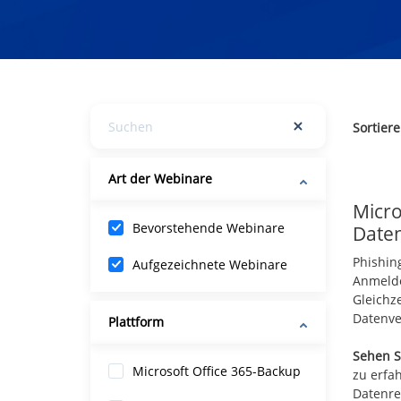
Sortier
Art der Webinare
Micro
Bevorstehende Webinare
Daten
Phishin
Aufgezeichnete Webinare
Anmelde
Gleichz
Datenv
Plattform
Sehen S
Microsoft Office 365-Backup
zu erfa
Datenre