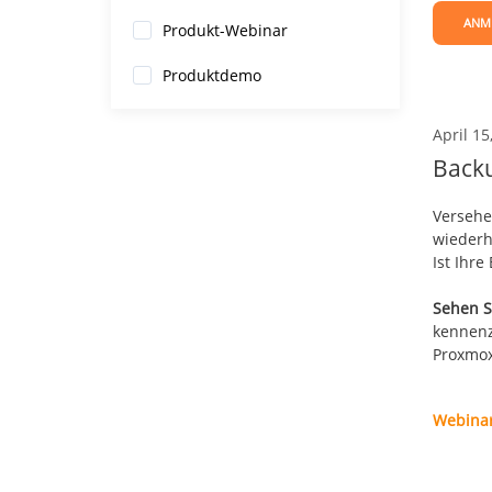
ANM
Produkt-Webinar
Produktdemo
April 15
Backu
Versehe
wiederh
Ist Ihr
Sehen S
kennenz
Proxmox
Webina