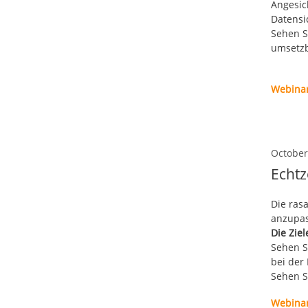
Angesic
Datensi
Sehen S
umsetzb
Webina
October
Echtz
Die ras
anzupas
Die Ziel
Sehen Si
bei der
Sehen S
Webina