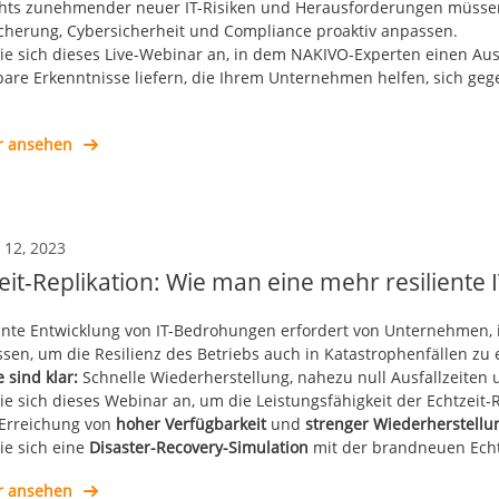
hts zunehmender neuer IT-Risiken und Herausforderungen müss
cherung, Cybersicherheit und Compliance proaktiv anpassen.
ie sich dieses Live-Webinar an, in dem NAKIVO-Experten einen A
are Erkenntnisse liefern, die Ihrem Unternehmen helfen, sich g
r ansehen
 12, 2023
eit-Replikation: Wie man eine mehr resiliente 
ante Entwicklung von IT-Bedrohungen erfordert von Unternehmen, ih
sen, um die Resilienz des Betriebs auch in Katastrophenfällen zu 
e sind klar:
Schnelle Wiederherstellung, nahezu null Ausfallzeiten 
e sich dieses Webinar an, um die Leistungsfähigkeit der Echtzeit-R
 Erreichung von
hoher Verfügbarkeit
und
strenger Wiederherstellu
ie sich eine
Disaster-Recovery-Simulation
mit der brandneuen Echt
r ansehen