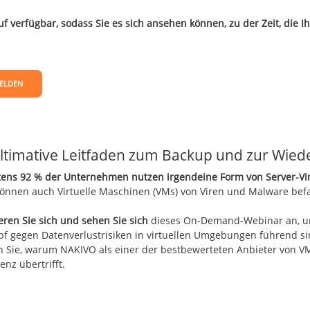
f verfügbar, sodass Sie es sich ansehen können, zu der Zeit, die I
ELDEN
ltimative Leitfaden zum Backup und zur Wied
ens 92 % der Unternehmen nutzen irgendeine Form von Server-Virt
können auch Virtuelle Maschinen (VMs) von Viren und Malware bef
ieren Sie sich und sehen Sie sich
dieses On-Demand-Webinar an, um 
f gegen Datenverlustrisiken in virtuellen Umgebungen führend si
n Sie, warum NAKIVO als einer der bestbewerteten Anbieter von V
nz übertrifft.