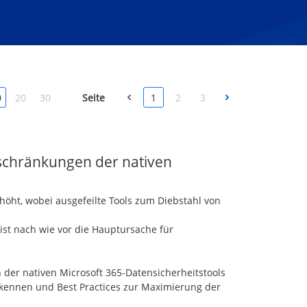
0
20
30
Seite
1
2
3
schränkungen der nativen
höht, wobei ausgefeilte Tools zum Diebstahl von
st nach wie vor die Hauptursache für
er nativen Microsoft 365-Datensicherheitstools
erkennen und Best Practices zur Maximierung der