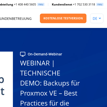
abteilung
+1 408 440 5605
neu
Kundendienst
+1 702 530 3118
neu
UNDENBETREUUNG
KOSTENLOSE TESTVERSION
On-Demand-Webinar
WEBINAR |
TECHNISCHE
p
DEMO: Backups für
t
Proxmox VE – Best
Practices für die