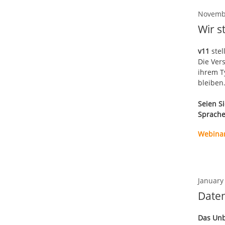
Novembe
Wir s
v11
ste
Die Ver
ihrem T
bleiben
Seien Si
Sprache
Webina
January
Daten
Das Unb