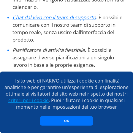
calendario.
Chat dal vivo con il team di supporto
. È possibile
comunicare con il nostro team di supporto in
tempo reale, senza uscire dall’interfaccia del
prodotto.
Pianificatore di attività flessibile
. È possibile
assegnare diverse pianificazioni a un singolo
lavoro in base alle proprie esigenze.
Ricerca globale
. Questa funzione è utile nella
Il sito web di NAKIVO utilizza i cookie con finalità
gestione di ambienti su larga scala, poiché
analitiche e per garantire un'esperienza di esplorazione
consente di individuare facilmente qualsiasi
ottimale ai visitatori del sito web nel rispetto dei nostri
processo, VM, backup, replica o repository di
criteri per i cookie
. Puoi rifiutare i cookie in qualsiasi
backup ed eseguire le azioni necessarie su di essi.
momento nelle impostazioni del tuo browser
L’ultima aggiunta al set di strumenti del prodotto è la
OK
funzione
protezione dei dati basata sui criteri
,