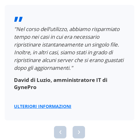
"Con NAKIVO Backup & Replication,
risparmiamo almeno due ore ogni settimana
solo per il backup delle VM. Inoltre,
risparmiamo un'ora per ogni richiesta di
ripristino di un file o di un oggetto."
Joey Aben, amministratore di sistema e di
rete presso l'Udens College
ULTERIORI INFORMAZIONI
‹
›