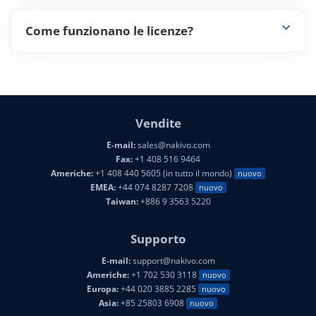
Come funzionano le licenze?
Vendite
E-mail:
sales@nakivo.com
Fax:
+1 408 516 9464
Americhe:
+1 408 440 5605 (in tutto il mondo)
nuovo
EMEA:
+44 074 8287 7208
nuovo
Taiwan:
+886 9 3563 5220
Supporto
E-mail:
support@nakivo.com
Americhe:
+1 702 530 3118
nuovo
Europa:
+44 020 3885 2285
nuovo
Asia:
+85 25803 6908
nuovo