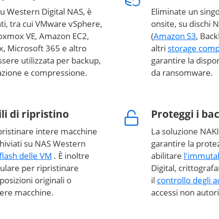
su Western Digital NAS, è
Eliminate un singo
ti, tra cui VMware vSphere,
onsite, su dischi N
roxmox VE, Amazon EC2,
(
Amazon S3
, Bac
, Microsoft 365 e altro
altri
storage compa
sere utilizzata per backup,
garantire la disponi
icazione e compressione.
da ransomware.
li di ripristino
Proteggi i b
pristinare intere macchine
La soluzione NAKI
chiviati su NAS Western
garantire la prote
flash delle VM
. È inoltre
abilitare
l'immutab
ulare per ripristinare
Digital, crittograf
posizioni originali o
il
controllo degli a
ntere macchine.
accessi non autori