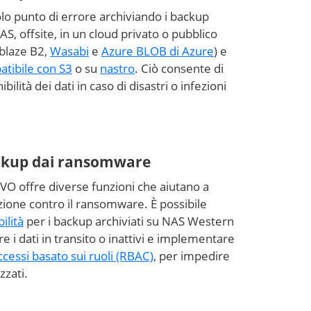
lo punto di errore archiviando i backup
AS, offsite, in un cloud privato o pubblico
kblaze B2,
Wasabi
e
Azure BLOB di Azure
) e
tibile con S3
o su
nastro
. Ciò consente di
bilità dei dati in caso di disastri o infezioni
ackup dai ransomware
VO offre diverse funzioni che aiutano a
zione contro il ransomware. È possibile
ilità
per i backup archiviati su NAS Western
are i dati in transito o inattivi e implementare
ccessi basato sui ruoli (RBAC)
, per impedire
zzati.