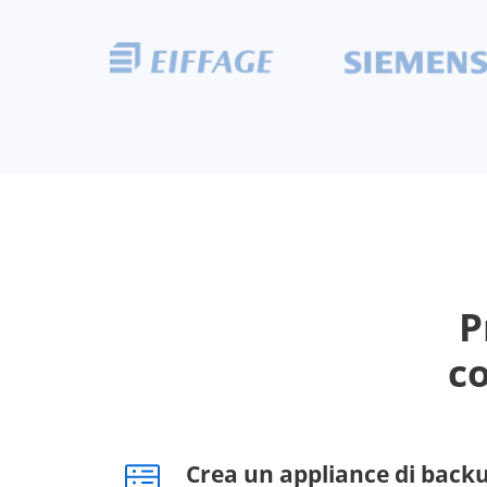
P
c
Crea un appliance di back