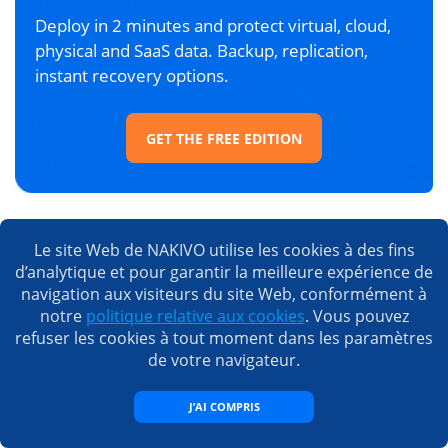
Deploy in 2 minutes and protect virtual, cloud,
physical and SaaS data. Backup, replication,
instant recovery options.
GET THE FREE EDITION
Le site Web de NAKIVO utilise les cookies à des fins
Les gens qui ont consulté cet
d’analytique et pour garantir la meilleure expérience de
article ont également lu
navigation aux visiteurs du site Web, conformément à
notre
politique relative aux cookies
. Vous pouvez
refuser les cookies à tout moment dans les paramètres
de votre navigateur.
J’AI COMPRIS