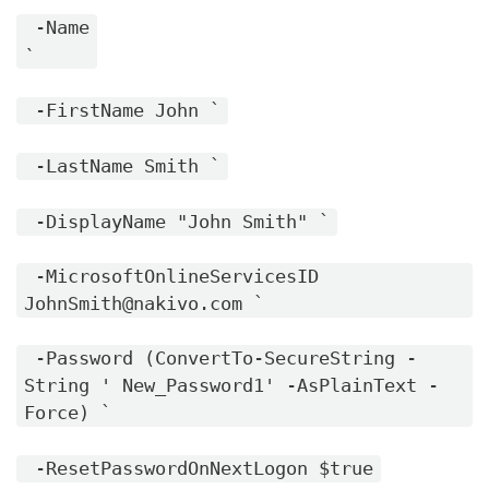
-Name
`
-FirstName John `
-LastName Smith `
-DisplayName "John Smith" `
-MicrosoftOnlineServicesID
JohnSmith@nakivo.com `
-Password (ConvertTo-SecureString -
String ' New_Password1' -AsPlainText -
Force) `
-ResetPasswordOnNextLogon $true