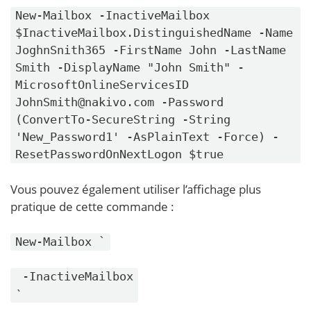
New-Mailbox -InactiveMailbox
$InactiveMailbox.DistinguishedName -Name
JoghnSnith365 -FirstName John -LastName
Smith -DisplayName "John Smith" -
MicrosoftOnlineServicesID
JohnSmith@nakivo.com -Password
(ConvertTo-SecureString -String
'New_Password1' -AsPlainText -Force) -
ResetPasswordOnNextLogon $true
Vous pouvez également utiliser l’affichage plus
pratique de cette commande :
New-Mailbox `
-InactiveMailbox
`