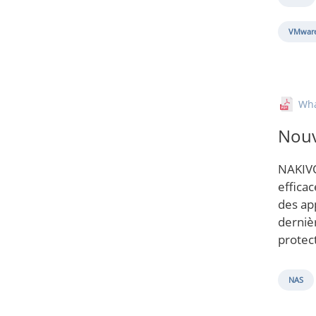
VMware
Wh
Nouv
NAKIVO
effica
des ap
derniè
protect
NAS