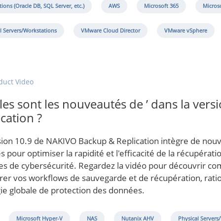
tions (Oracle DB, SQL Server, etc.)
AWS
Microsoft 365
Micros
l Servers/Workstations
VMware Cloud Director
VMware vSphere
duct Video
les sont les nouveautés de ’ dans la ve
cation ?
sion 10.9 de NAKIVO Backup & Replication intègre de nouve
 pour optimiser la rapidité et l'efficacité de la récupérat
s de cybersécurité. Regardez la vidéo pour découvrir co
rer vos workflows de sauvegarde et de récupération, ratio
gie globale de protection des données.
Microsoft Hyper-V
NAS
Nutanix AHV
Physical Servers