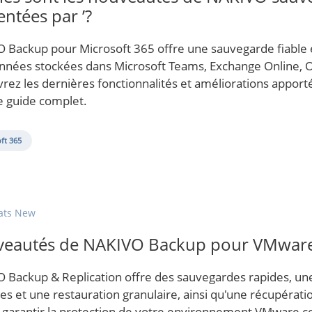
entées par ’?
 Backup pour Microsoft 365 offre une sauvegarde fiable e
nnées stockées dans Microsoft Teams, Exchange Online, O
rez les dernières fonctionnalités et améliorations appor
e guide complet.
ft 365
ats New
eautés de NAKIVO Backup pour VMwar
 Backup & Replication offre des sauvegardes rapides, un
lles et une restauration granulaire, ainsi qu'une récupéra
e garantir la protection de votre environnement VMware c