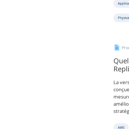
Applica
Physica
Pro
Quel
Repli
La ver
conçues
mesure
amélio
straté
AWS