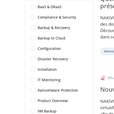
prés
BaaS & DRaaS
Compliance & Security
NAKIVO
des do
Backup & Recovery
Découv
dans c
Backup to Cloud
Configuration
Microso
Disaster Recovery
Installation
Wh
IT Monitoring
Nouv
Ransomware Protection
Product Overview
NAKIVO
virtue
VM Backup
afin d