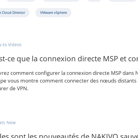
 Cloud Director
VMware vSphere
-to Videos
st-ce que la connexion directe MSP et co
rez comment configurer la connexion directe MSP dans N
ape vous montre comment connecter des nœuds distants et 
urer de VPN.
ats New
les sont les nouveautés de NAKIVO sauv