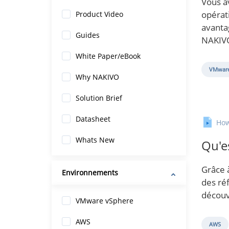
Vous av
opérat
Product Video
avanta
Guides
NAKIVO
White Paper/eBook
VMware
Why NAKIVO
Solution Brief
Datasheet
How
Whats New
Qu'e
Grâce 
Environnements
des ré
découv
VMware vSphere
AWS
AWS