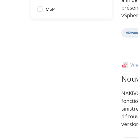
présen
MSP
vSpher
VMware
Wh
Nouv
NAKIVO
foncti
sinistr
découv
versio