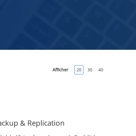
Afficher
20
30
40
ckup & Replication