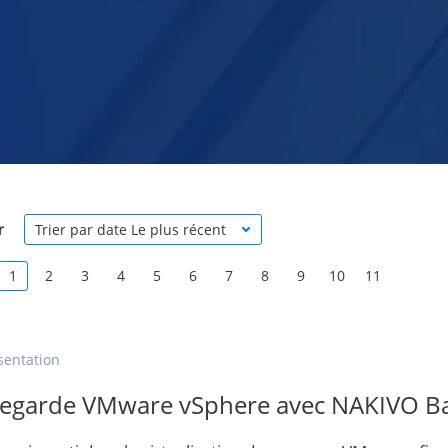
r
Trier par date Le plus récent
1
2
3
4
5
6
7
8
9
10
11
sentation
egarde VMware vSphere avec NAKIVO Ba