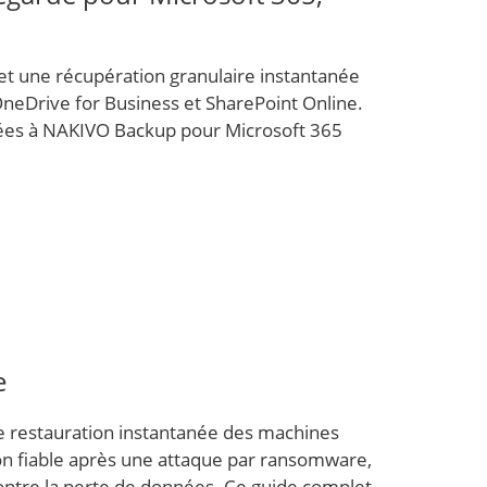
t une récupération granulaire instantanée
neDrive for Business et SharePoint Online.
tées à NAKIVO Backup pour Microsoft 365
e
e restauration instantanée des machines
tion fiable après une attaque par ransomware,
ontre la perte de données. Ce guide complet