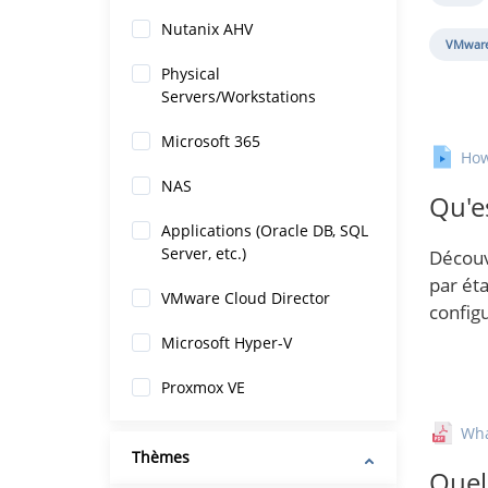
Nutanix AHV
VMware
Physical
Servers/Workstations
Microsoft 365
How
NAS
Qu'e
Applications (Oracle DB, SQL
Server, etc.)
Découv
par ét
VMware Cloud Director
config
Microsoft Hyper-V
Proxmox VE
Wh
Thèmes
Quel