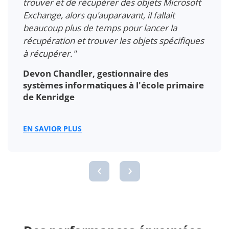
données à la sauvegarde de nos serveurs de
fichiers et Exchange, ce qui rendait la gestion
fastidieuse à chaque fois… Je passais de
nombreuses heures pendant la semaine à
vérifier et contrôler les sauvegardes.
Maintenant, je consulte simplement mes e-
mails le matin, je consulte un rapport et, en
général, tout est en ordre."
Lodovico Bonini, responsable TIC à la MIB
School of Gestion
EN SAVIOR PLUS
‹
›