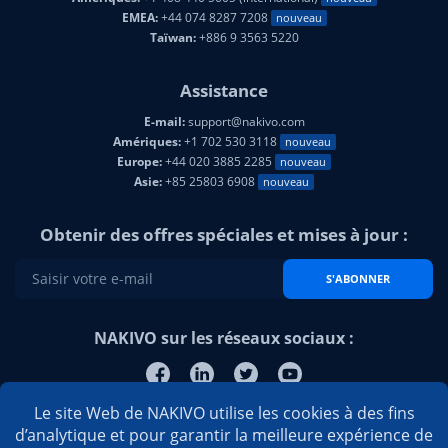
E-mail:
sales@nakivo.com
Fax:
+1 408 516 9464
Amériques:
+1 408 440 5605 (international)
nouveau
EMEA:
+44 074 8287 7208
nouveau
Taïwan:
+886 9 3563 5220
Assistance
E-mail:
support@nakivo.com
Amériques:
+1 702 530 3118
nouveau
Europe:
+44 020 3885 2285
nouveau
Asie:
+85 25803 6908
nouveau
Obtenir des offres spéciales et mises à jour :
S'ABONNER
NAKIVO sur les réseaux sociaux :
Le site Web de NAKIVO utilise les cookies à des fins
d’analytique et pour garantir la meilleure expérience de