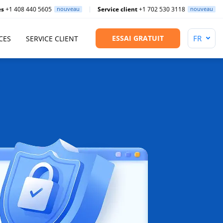
es
+1 408 440 5605
nouveau
Service client
+1 702 530 3118
nouveau
ESSAI GRATUIT
CES
SERVICE CLIENT