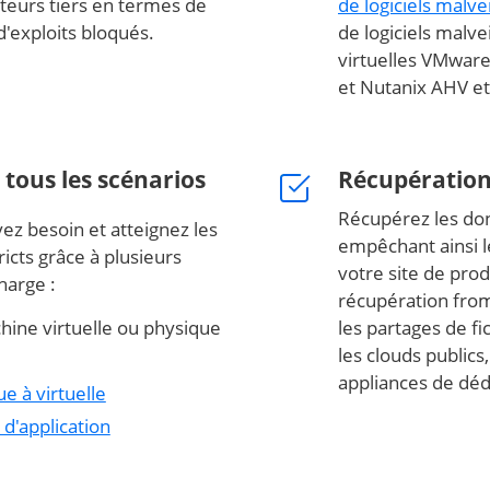
teurs tiers en termes de
de logiciels malve
d'exploits bloqués.
de logiciels malv
virtuelles VMwar
et Nutanix AHV e
 tous les scénarios
Récupération
Récupérez les don
ez besoin et atteignez les
empêchant ainsi le
ricts grâce à plusieurs
votre site de pro
harge :
récupération from 
ine virtuelle ou physique
les partages de fi
les clouds publics
appliances de déd
e à virtuelle
 d'application