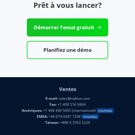
Prêt à vous lancer?
Démarrer l’essai gratuit
Planifiez une démo
Ventes
E-mail:
sales@nakivo.com
Fax:
+1 408 516 9464
Amériques:
+1 408 440 5605 (international)
nouveau
EMEA:
+44 074 8287 7208
nouveau
Taïwan:
+886 9 3563 5220