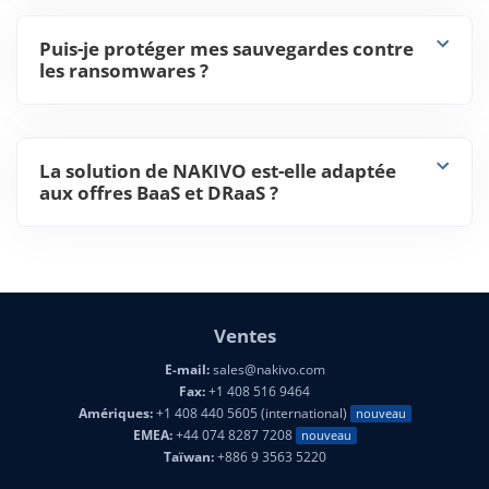
Puis-je protéger mes sauvegardes contre
les ransomwares ?
La solution de NAKIVO est-elle adaptée
aux offres BaaS et DRaaS ?
Ventes
E-mail:
sales@nakivo.com
Fax:
+1 408 516 9464
Amériques:
+1 408 440 5605 (international)
nouveau
EMEA:
+44 074 8287 7208
nouveau
Taïwan:
+886 9 3563 5220