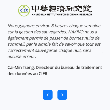
Nous gagnons environ 8 heures chaque semaine
sur la gestion des sauvegardes. NAKIVO nous a
également permis de passer de bonnes nuits de
sommeil, par le simple fait de savoir que tout est
NAK
correctement sauvegardé chaque nuit, sans
gag
aucune erreur.
per
de 
Cai-Min Tseng,
Directeur du bureau de traitement
à at
des données au CIER
pos
Mat
Bus