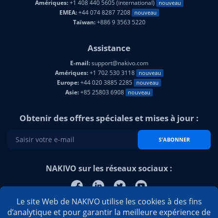
Amériques:
+1 408 440 5605 (international)
nouveau
EMEA:
+44 074 8287 7208
nouveau
Taïwan:
+886 9 3563 5220
Assistance
E-mail:
support@nakivo.com
Amériques:
+1 702 530 3118
nouveau
Europe:
+44 020 3885 2285
nouveau
Asie:
+85 25803 6908
nouveau
Obtenir des offres spéciales et mises à jour :
S'ABONNER
NAKIVO sur les réseaux sociaux :
Le site Web de NAKIVO utilise les cookies à des fins
d’analytique et pour garantir la meilleure expérience de