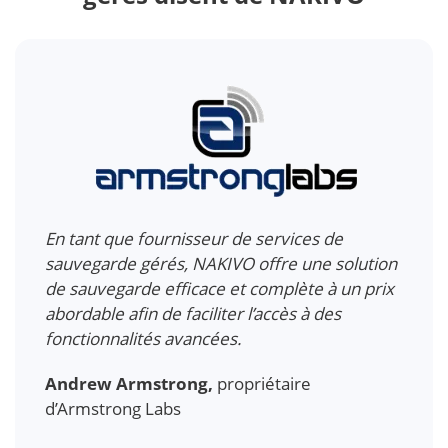
Une so
les f
 de 50
tenan
En tant que fournisseur de services de
client
sauvegarde gérés, NAKIVO offre une solution
 prix
offra
de sauvegarde efficace et complète à un prix
de de
ses p
abordable afin de faciliter l’accès à des
récup
fonctionnalités avancées.
objet
 chez
Andrew Armstrong,
propriétaire
sans 
d’Armstrong Labs
Marc