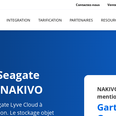
Contactez-nous
Vent
INTEGRATION
TARIFICATION
PARTENAIRES
RESOUR
Seagate
c NAKIVO
NAKIVO
mentio
ate Lyve Cloud à
Gar
on. Le stockage objet