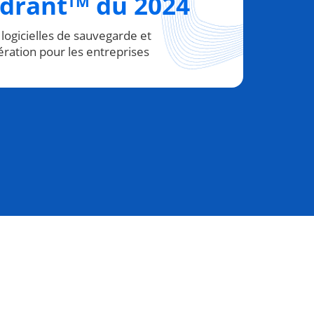
drant
du 2024
TM
 logicielles de sauvegarde et
ration pour les entreprises