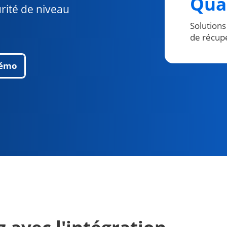
Qua
urité de niveau
Solutions
de récupé
démo