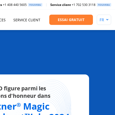
es
+1 408 440 5605
nouveau
Service client
+1 702 530 3118
nouveau
ESSAI GRATUIT
CES
SERVICE CLIENT
 figure parmi les
ns d'honneur dans
tner
Magic
®