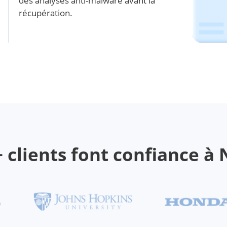
des analyses anti-malware avant la
récupération.
+ clients font confiance à