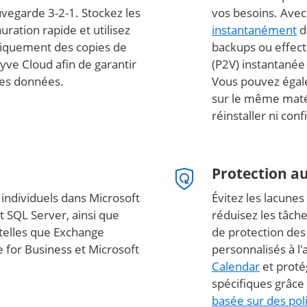
vegarde 3-2-1. Stockez les
vos besoins. Avec
ration rapide et utilisez
instantanément
d
iquement des copies de
backups ou effect
yve Cloud afin de garantir
(P2V) instantané
 des données.
Vous pouvez égal
sur le même matér
réinstaller ni con
Protection a
 individuels dans Microsoft
Évitez les lacunes
t SQL Server, ainsi que
réduisez les tâch
 telles que Exchange
de protection des
 for Business et Microsoft
personnalisés à l'
Calendar
et prot
spécifiques grâce 
basée sur des pol