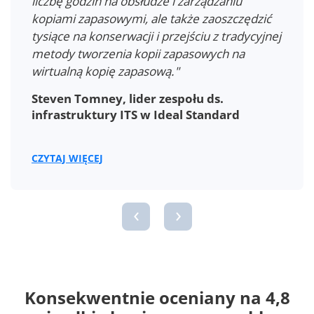
oszczędności na naszej platformie do ochrony
i tworzenia kopii zapasowych maszyn
wirtualnych, zapewniając jednocześnie wyższą
wydajność kopii zapasowej i replikacji, która
jest prosta, solidna i skalowalna."
Brendan Armstrong, CTO w Afrihost (Pty)
Ltd
CZYTAJ WIĘCEJ
‹
›
Konsekwentnie oceniany na 4,8