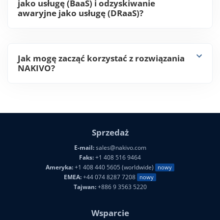
jako usługę (BaaS) i odzyskiwanie
awaryjne jako usługę (DRaaS)?
Jak mogę zacząć korzystać z rozwiązania
NAKIVO?
Sprzedaż
E-mail:
sales@nakivo.com
Faks:
+1 408 516 9464
Ameryka:
+1 408 440 5605 (worldwide)
nowy
EMEA:
+44 074 8287 7208
nowy
Tajwan:
+886 9 3563 5220
Wsparcie