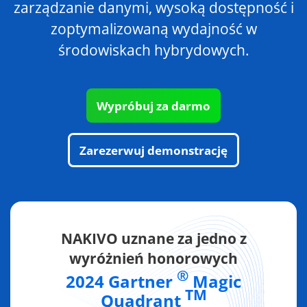
zarządzanie danymi, wysoką dostępność i
zoptymalizowaną wydajność w
środowiskach hybrydowych.
Wypróbuj za darmo
Zarezerwuj demonstrację
NAKIVO uznane za jedno z
wyróżnień honorowych
®
2024 Gartner
Magic
TM
Quadrant