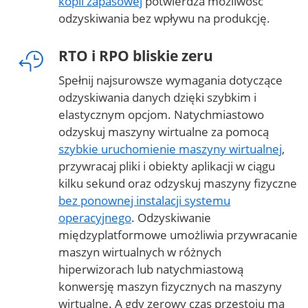
kopii zapasowej
potwierdza możliwość
odzyskiwania bez wpływu na produkcję.
RTO i RPO bliskie zeru
Spełnij najsurowsze wymagania dotyczące
odzyskiwania danych dzięki szybkim i
elastycznym opcjom. Natychmiastowo
odzyskuj maszyny wirtualne za pomocą
szybkie uruchomienie maszyny wirtualnej
,
przywracaj pliki i obiekty aplikacji w ciągu
kilku sekund oraz odzyskuj maszyny fizyczne
bez ponownej instalacji systemu
operacyjnego
. Odzyskiwanie
międzyplatformowe umożliwia przywracanie
maszyn wirtualnych w różnych
hiperwizorach lub natychmiastową
konwersję maszyn fizycznych na maszyny
wirtualne. A gdy zerowy czas przestoju ma