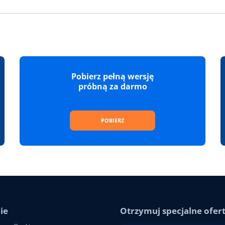
Pobierz pełną wersję
próbną za darmo
POBIERZ
ie
Otrzymuj specjalne oferty