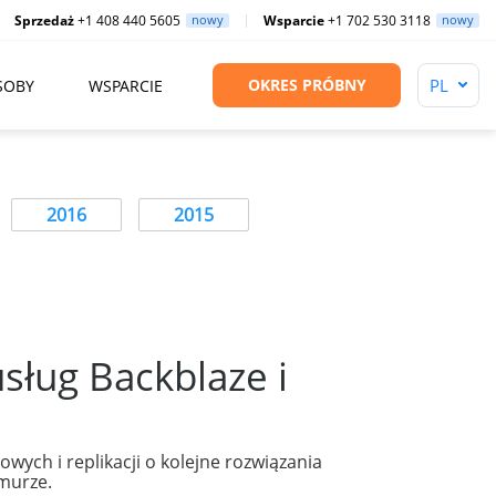
Sprzedaż
+1 408 440 5605
nowy
Wsparcie
+1 702 530 3118
nowy
OKRES PRÓBNY
SOBY
WSPARCIE
2016
2015
sług Backblaze i
wych i replikacji o kolejne rozwiązania
murze.