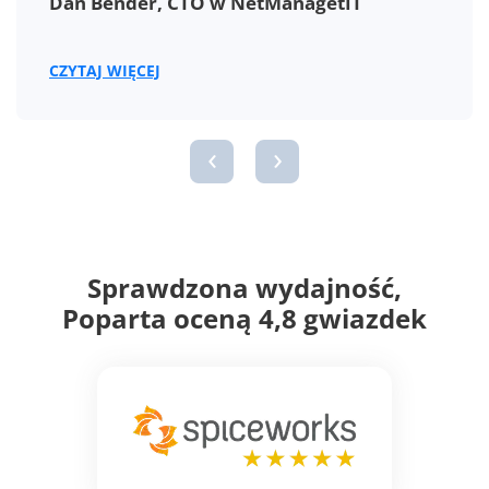
Yurii Sakhnovych, kierownik ds.
bezpieczeństwa IT w Crossinx GmbH
CZYTAJ WIĘCEJ
‹
›
Sprawdzona wydajność,
Poparta oceną 4,8 gwiazdek