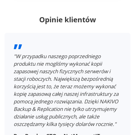
Opinie klientów
"Wcześniej poświęcaliśmy dużo czasu na
administrację kopiami zapasowymi, a
tworzenie kopii zapasowych serwerów
fizycznych zawsze stanowiło problem. Teraz,
dzięki NAKIVO Backup & Replication, mamy
zautomatyzowany proces tworzenia kopii
zapasowych, który nie wymaga ciągłego
nadzoru i zarządzania. Dzięki temu nasz
zespół IT może skupić się na dalszym rozwoju
naszej infrastruktury informatycznej, mając
pewność, że nasze dane są bezpieczne."