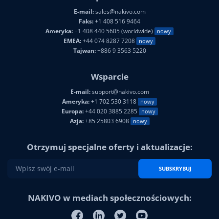
Sprzedaż
E-mail:
sales@nakivo.com
Faks:
+1 408 516 9464
Ameryka:
+1 408 440 5605 (worldwide)
nowy
EMEA:
+44 074 8287 7208
nowy
Tajwan:
+886 9 3563 5220
Wsparcie
E-mail:
support@nakivo.com
Ameryka:
+1 702 530 3118
nowy
Europa:
+44 020 3885 2285
nowy
Azja:
+85 25803 6908
nowy
Otrzymuj specjalne oferty i aktualizacje:
SUBSKRYBUJ