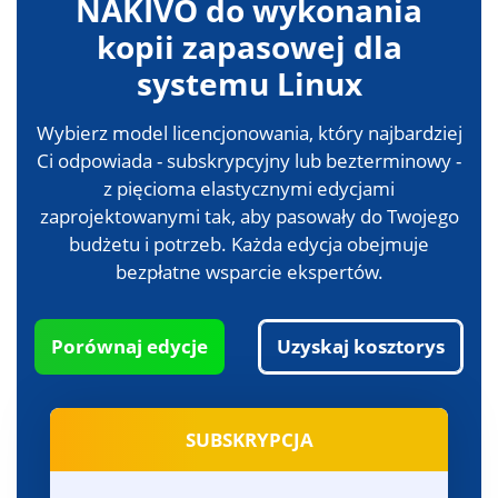
NAKIVO do wykonania
kopii zapasowej dla
systemu Linux
Wybierz model licencjonowania, który najbardziej
Ci odpowiada - subskrypcyjny lub bezterminowy -
z pięcioma elastycznymi edycjami
zaprojektowanymi tak, aby pasowały do Twojego
budżetu i potrzeb. Każda edycja obejmuje
bezpłatne wsparcie ekspertów.
Porównaj edycje
Uzyskaj kosztorys
SUBSKRYPCJA