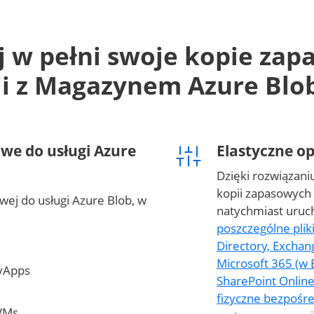
 w pełni swoje kopie zap
ji z Magazynem Azure Blo
we do usługi Azure
Elastyczne o
Dzięki rozwiązan
kopii zapasowych
wej do usługi Azure Blob, w
natychmiast uruc
poszczególne pliki,
Directory, Exchan
Microsoft 365 (w 
vApps
SharePoint Onlin
fizyczne bezpośre
VMs