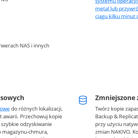
systemu operacyjn
metal lub przywr
ciągu kilku minut
rwerach NAS i innych
asowych
Zmniejszone 
sowe
do różnych lokalizacji,
Twórz kopie zap
 awarii. Przechowuj kopie
Backup & Replicat
 szybkie odzyskiwanie
przy użyciu natyw
do magazynu-chmura,
zmian NAKIVO. K