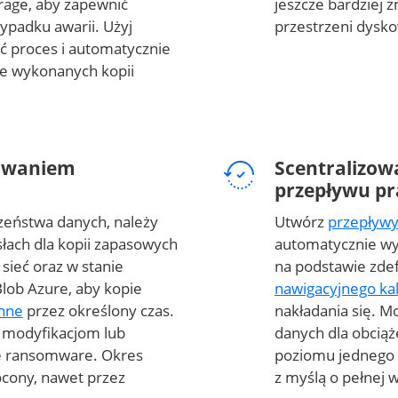
rage, aby zapewnić
jeszcze bardziej 
ypadku awarii. Użyj
przestrzeni dysko
 proces i automatycznie
e wykonanych kopii
owaniem
Scentralizow
przepływu pr
zeństwa danych, należy
Utwórz
przepływy
łach dla kopii zapasowych
automatycznie wy
 sieć oraz w stanie
na podstawie zde
lob Azure, aby kopie
nawigacyjnego ka
enne
przez określony czas.
nakładania się. M
 modyfikacjom lub
danych dla obciąż
e ransomware. Okres
poziomu jednego 
ócony, nawet przez
z myślą o pełnej w