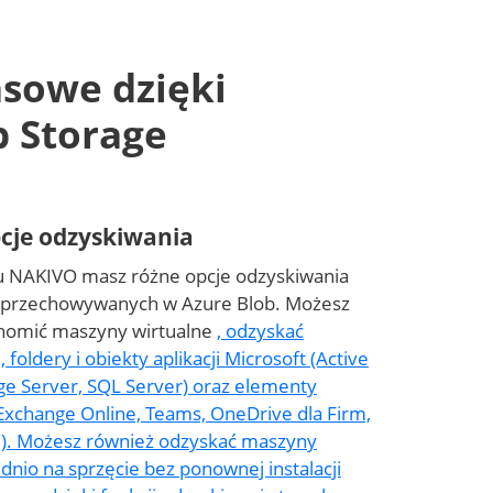
asowe dzięki
b Storage
pcje odzyskiwania
iu NAKIVO masz różne opcje odzyskiwania
 przechowywanych w Azure Blob. Możesz
homić maszyny wirtualne
, odzyskać
 foldery i obiekty aplikacji Microsoft (Active
ge Server, SQL Server) oraz elementy
Exchange Online, Teams, OneDrive dla Firm,
e). Możesz również odzyskać maszyny
dnio na sprzęcie bez ponownej instalacji