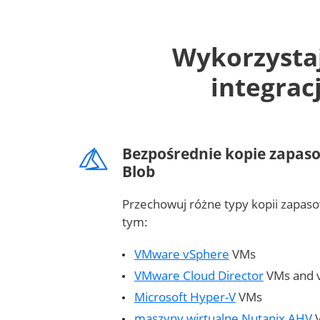
Wykorzystaj
integrac
Bezpośrednie kopie zapaso
Blob
Przechowuj różne typy kopii zapaso
tym:
VMware vSphere
VMs
VMware Cloud Director
VMs and 
Microsoft Hyper-V
VMs
maszyny wirtualne Nutanix AHV