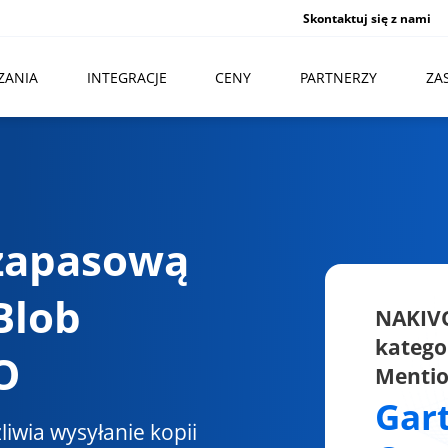
Skontaktuj się z nami
ZANIA
INTEGRACJE
CENY
PARTNERZY
ZA
zapasową
Blob
NAKIV
katego
O
Menti
Gar
iwia wysyłanie kopii