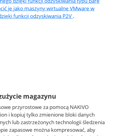
ego dzięki funkcji odzyskiwania typu bare
ócić je jako maszyny wirtualne VMware w
 dzięki funkcji odzyskiwania P2V
.
zużycie magazynu
asowe przyrostowe za pomocą NAKIVO
ion i kopiuj tylko zmienione bloki danych
nych lub zastrzeżonych technologii śledzenia
opie zapasowe można kompresować, aby