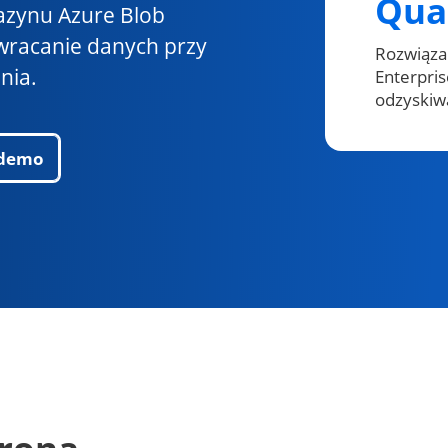
Qua
zynu Azure Blob
wracanie danych przy
Rozwiąza
nia.
Enterpris
odzyskiw
 demo