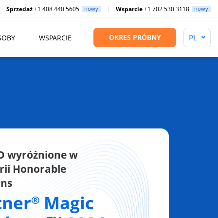
Sprzedaż
+1 408 440 5605
nowy
Wsparcie
+1 702 530 3118
nowy
OKRES PRÓBNY
SOBY
WSPARCIE
O wyróżnione w
rii Honorable
ons
tner
Magic
®