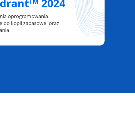
drant
2024
TM
nia oprogramowania
e do kopii zapasowej oraz
ania