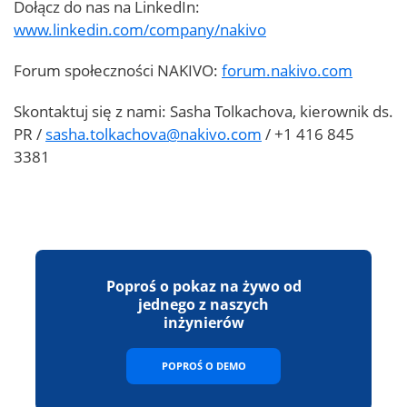
Dołącz do nas na LinkedIn:
www.linkedin.com/company/nakivo
Forum społeczności NAKIVO:
forum.nakivo.com
Skontaktuj się z nami: Sasha Tolkachova, kierownik ds.
PR /
sasha.tolkachova@nakivo.com
/ +1 416 845
3381
Poproś o pokaz na żywo od
jednego z naszych
inżynierów
POPROŚ O DEMO