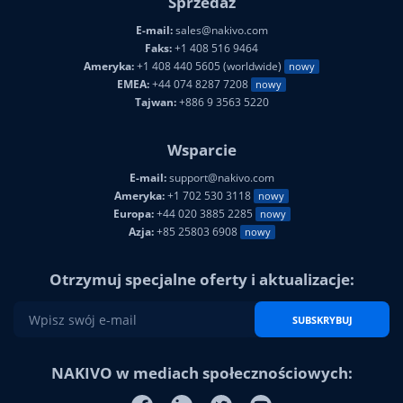
Sprzedaż
E-mail:
sales@nakivo.com
Faks:
+1 408 516 9464
Ameryka:
+1 408 440 5605 (worldwide)
nowy
EMEA:
+44 074 8287 7208
nowy
Tajwan:
+886 9 3563 5220
Wsparcie
E-mail:
support@nakivo.com
Ameryka:
+1 702 530 3118
nowy
Europa:
+44 020 3885 2285
nowy
Azja:
+85 25803 6908
nowy
Otrzymuj specjalne oferty i aktualizacje:
SUBSKRYBUJ
NAKIVO w mediach społecznościowych: