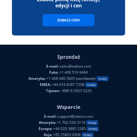
edycji i cen
ZOBACZ CENY
Sprzedaż
E-mail:
sales@nakivo.com
Faks:
+1 408 516 9464
Ameryka:
+1 408 440 5605 (worldwide)
nowy
EMEA:
+44 074 8287 7208
nowy
Tajwan:
+886 9 3563 5220
Wsparcie
E-mail:
support@nakivo.com
Ameryka:
+1 702 530 3118
nowy
Europa:
+44 020 3885 2285
nowy
Azja:
+85 25803 6908
nowy