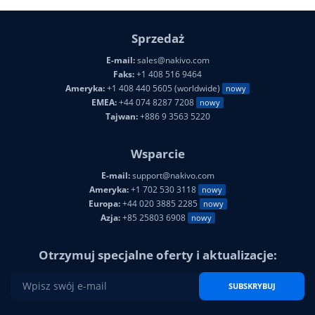
Sprzedaż
E-mail:
sales@nakivo.com
Faks:
+1 408 516 9464
Ameryka:
+1 408 440 5605 (worldwide)
nowy
EMEA:
+44 074 8287 7208
nowy
Tajwan:
+886 9 3563 5220
Wsparcie
E-mail:
support@nakivo.com
Ameryka:
+1 702 530 3118
nowy
Europa:
+44 020 3885 2285
nowy
Azja:
+85 25803 6908
nowy
Otrzymuj specjalne oferty i aktualizacje: