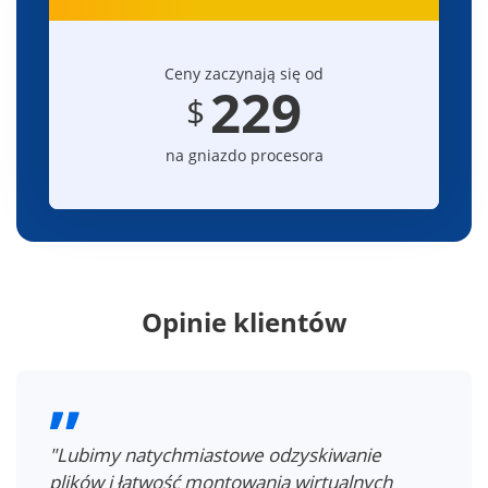
Ceny zaczynają się od
229
$
na gniazdo procesora
Opinie klientów
"Możemy łatwo odzyskać pojedynczy plik w
maszynie wirtualnej, bez konieczności