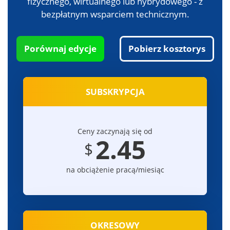
fizycznego, wirtualnego lub hybrydowego - z
bezpłatnym wsparciem technicznym.
Porównaj edycje
Pobierz kosztorys
SUBSKRYPCJA
Ceny zaczynają się od
2.45
$
na obciążenie pracą/miesiąc
OKRESOWY