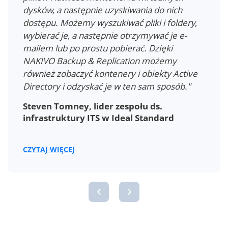
wcześniejszego odzyskiwania całej maszyny
wirtualnej. Dzięki NAKIVO możemy
wyszukiwać obiekty i kontenery Active
Directory, przeglądać atrybuty obiektów i
odzyskiwać usuniętych użytkowników Active
Directory… Znaleźliśmy profesjonalne
rozwiązanie, które spełnia wszystkie nasze
potrzeby, oszczędza pieniądze i zapewnia
niezawodność."
Mickaël Masquelin, kierownik działu IT w
IEMN
CZYTAJ WIĘCEJ
‹
›