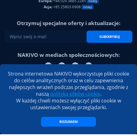
E-mail:
support@nakivo.com
Ameryka:
+1 702 530 3118
nowy
Europa:
+44 020 3885 2285
nowy
Azja:
+85 25803 6908
nowy
Otrzymuj specjalne oferty i aktualizacje:
SUBSKRYBUJ
NAKIVO w mediach społecznościowych:
Strona internetowa NAKIVO wykorzystuje pliki cookie
do celów analitycznych oraz w celu zapewnienia
najlepszych wrażeń podczas przeglądania, zgodnie z
naszą
polityką plików cookie
.
W każdej chwili możesz wyłączyć pliki cookie w
ustawieniach swojej przeglądarki.
ROZUMIEM