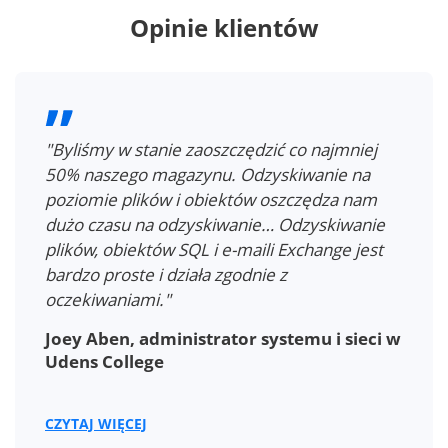
Opinie klientów
"Dzięki NAKIVO Backup & Replication
uzyskaliśmy kompletną kopię zapasową
maszyn wirtualnych VMware z plikami
konfiguracji, treścią webową oraz danymi SQL,
nie potrzebując przy tym dużo przestrzeni
dyskowej... Oszczędność czasu przy
odzyskiwaniu maszyny wirtualnej o co
najmniej dwie godziny jest głównym
powodem, dla którego jesteśmy całkowicie
zadowoleni z wydajności."
Richard Rajniak, CEO Com-Trade s.r.o.