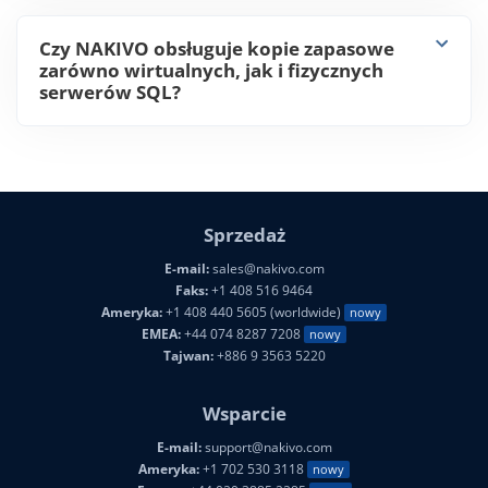
pomocą NAKIVO?
Czy NAKIVO obsługuje kopie zapasowe
zarówno wirtualnych, jak i fizycznych
serwerów SQL?
Sprzedaż
E-mail:
sales@nakivo.com
Faks:
+1 408 516 9464
Ameryka:
+1 408 440 5605 (worldwide)
nowy
EMEA:
+44 074 8287 7208
nowy
Tajwan:
+886 9 3563 5220
Wsparcie