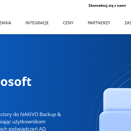
Skontaktuj się z nami
ZANIA
INTEGRACJE
CENY
PARTNERZY
ZA
rosoft
rectory do NAKIVO Backup &
iwiając użytkownikom
oich poświadczeń AD.