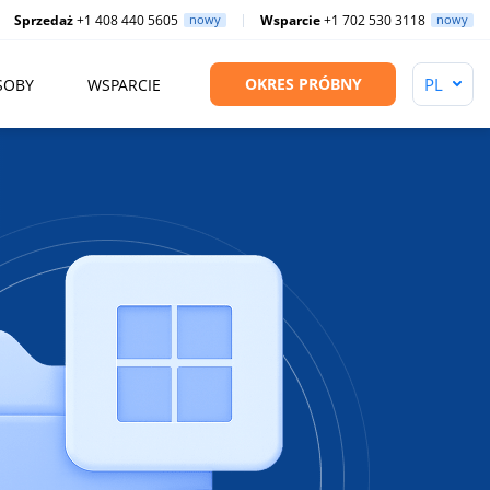
Sprzedaż
+1 408 440 5605
nowy
Wsparcie
+1 702 530 3118
nowy
OKRES PRÓBNY
SOBY
WSPARCIE