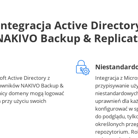
Integracja Active Director
NAKIVO Backup & Replicat
Niestandard
ft Active Directory z
Integracja z Micro
tkowników NAKIVO Backup &
przypisywanie u
wnicy domeny mogą logować
niestandardowych
 przy użyciu swoich
uprawnień dla każ
konfigurować w sp
do podglądu, tylk
określonych przep
repozytorium. Ro