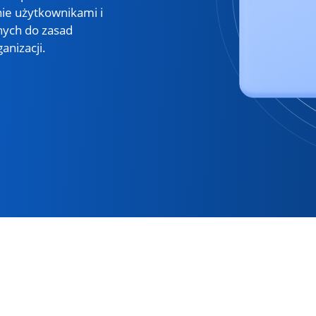
nie użytkownikami i
nych do zasad
anizacji.