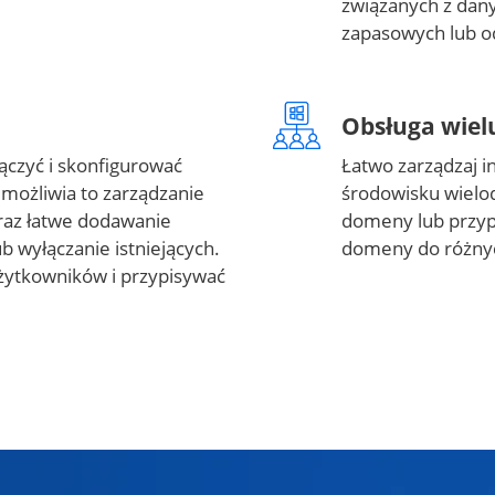
związanych z dany
zapasowych lub o
Obsługa wiel
zyć i skonfigurować
Łatwo zarządzaj in
Umożliwia to zarządzanie
środowisku wielo
az łatwe dodawanie
domeny lub przyp
 wyłączanie istniejących.
domeny do różny
żytkowników i przypisywać