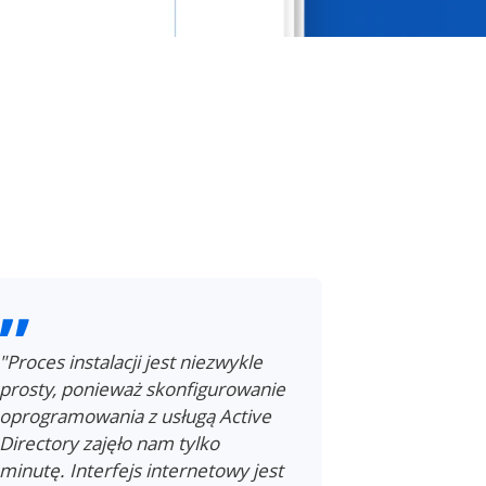
"Proces instalacji jest niezwykle
"Integracja 
prosty, ponieważ skonfigurowanie
bardzo prz
oprogramowania z usługą Active
dodać nowe
Directory zajęło nam tylko
grupy i prz
minutę. Interfejs internetowy jest
NAKIVO Bac