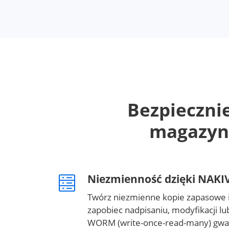
Bezpieczni
magazyn
Niezmienność dzięki NAKI
Twórz niezmienne kopie zapasowe i
zapobiec nadpisaniu, modyfikacji l
WORM (write-once-read-many) gwar