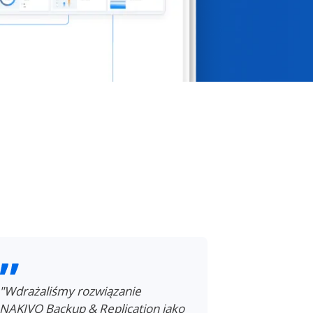
"Wdrażaliśmy rozwiązanie
"Jedną z na
NAKIVO Backup & Replication jako
funkcji jes