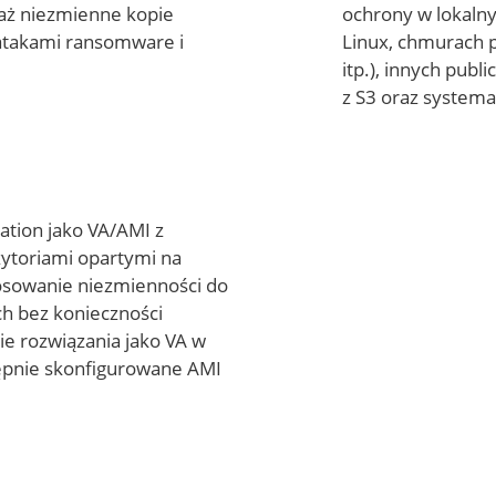
aż niezmienne kopie
ochrony w lokalny
atakami ransomware i
Linux, chmurach 
itp.), innych pub
z S3 oraz system
tion jako VA/AMI z
toriami opartymi na
osowanie niezmienności do
ch bez konieczności
ie rozwiązania jako VA w
ępnie skonfigurowane AMI