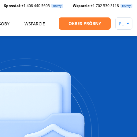
Sprzedaż
+1 408 440 5605
nowy
Wsparcie
+1 702 530 3118
nowy
OKRES PRÓBNY
SOBY
WSPARCIE