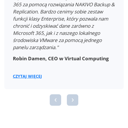
się tak bardzo, że zdecydowaliśmy się na
ochronę 1000 skrzynek pocztowych Exchange
Online."
Cameron Rezvani, starszy inżynier
systemów w Orange Coast Title Company
CZYTAJ WIĘCEJ
‹
›
4.8 Oceny w czołowych serwisach z
recenzjami –
Kopia zapasowa, na której można