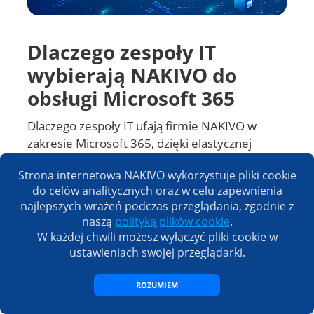
wybierają NAKIVO do
obsługi Microsoft 365
Dlaczego zespoły IT ufają firmie NAKIVO w
zakresie Microsoft 365, dzięki elastycznej
przestrzeni dyskowej, wielopoziomowemu
zabezpieczeniu oraz modelowi
rozliczeniowemu opartemu na liczbie
użytkowników.
Strona internetowa NAKIVO wykorzystuje pliki cookie
do celów analitycznych oraz w celu zapewnienia
POBIERZ
najlepszych wrażeń podczas przeglądania, zgodnie z
naszą
polityką plików cookie
.
W każdej chwili możesz wyłączyć pliki cookie w
ustawieniach swojej przeglądarki.
ROZUMIEM