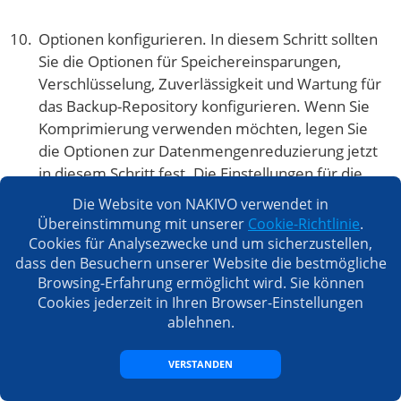
Optionen konfigurieren. In diesem Schritt sollten
Sie die Optionen für Speichereinsparungen,
Verschlüsselung, Zuverlässigkeit und Wartung für
das Backup-Repository konfigurieren. Wenn Sie
Komprimierung verwenden möchten, legen Sie
die Optionen zur Datenmengenreduzierung jetzt
in diesem Schritt fest. Die Einstellungen für die
Komprimierung eines Backup-Repositorys
Die Website von NAKIVO verwendet in
können nach seiner Erstellung nicht mehr
Übereinstimmung mit unserer
Cookie-Richtlinie
.
geändert werden.
Cookies für Analysezwecke und um sicherzustellen,
dass den Besuchern unserer Website die bestmögliche
Browsing-Erfahrung ermöglicht wird. Sie können
Cookies jederzeit in Ihren Browser-Einstellungen
ablehnen.
VERSTANDEN