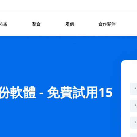
方案
整合
定價
合作夥伴
份軟體 - 免費試用15