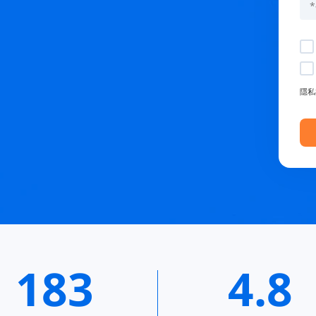
隱
183
4.8