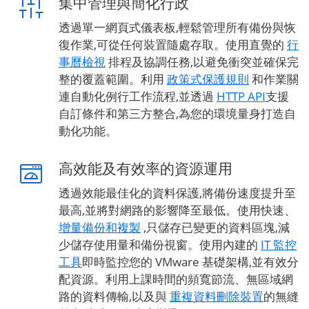
集中管理與簡化行政
透過單一網頁式儀表板,輕鬆管理所有備份與恢
復作業,可從任何裝置隨處存取。使用直覺的
行
事曆檢視
排程及協調任務,以避免衝突並確保完
整的覆蓋範圍。利用
政策式保護規則
和作業關
連自動化例行工作流程,並透過
HTTP API
支援
自訂條件和第三方整合,為您的環境量身打造自
動化功能。
高效能及有效率的資源運用
透過效能最佳化的資料保護,將備份速度提升至
最高,並將對網路的影響降至最低。使用快速、
增量備份和複製
,只儲存已變更的資料區塊,減
少儲存使用量和備份視窗。使用內建的
IT 監控
工具
即時監控您的 VMware 基礎架構,並有效分
配資源。利用上課時間的頻寬節流、無區域網
路的資料傳輸,以及與
重複資料刪除裝置
的無縫