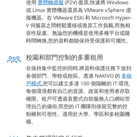
使用
實體轉虛擬
(P2V) 復原,快速將 Windows
或 Linux 實體機器還原為 VMware vSphere 虛
擬機器。在 VMware ESXi 和 Microsoft Hyper-
V 伺服器之間輕鬆遷移或復原工作負載,而無相
容性疑慮。無論您的機構是使用多種平台或隨
時間轉換,您的資料都能保持受保護和可攜性。
校園和部門控制的多重租用
在保持集中監控的同時,將資料保護任務下放到
各個部門、學校或校區。透過 NAKIVO 的
多租
戶模式
,您可以建立多達 100 個隔離的 IT 環境,
每個環境都有自己的資源、政策和使用者存取
權限。租戶可透過直覺式自助服務入口網站管
理自己的備份,而您的 IT 團隊則保留完整的控
制權和可視性。適用於大學、學區和多校園機
構。