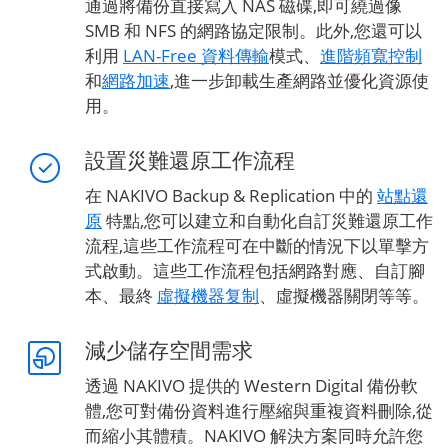
通過將備份直接寫入 NAS 磁碟,即可繞過像
SMB 和 NFS 的網路協定限制。此外,您還可以
利用
LAN-Free 資料傳輸
模式、
進階頻寬控制
和
網路加速
,進一步卸載生產網路並優化資源使
用。
設置災難還原工作流程
在 NAKIVO Backup & Replication 中的
站點還
原
特點,您可以建立和自動化自訂災難還原工作
流程,這些工作流程可在中斷的情況下以單擊方
式啟動。這些工作流程包括網路對應、自訂腳
本、最終
虛擬機器复制
、虛擬機器關閉等等。
減少儲存空間需求
透過 NAKIVO 提供的 Western Digital 備份軟
體,您可對備份資料進行壓縮與重複資料刪除,從
而縮小其體積。NAKIVO 解決方案同時允許您