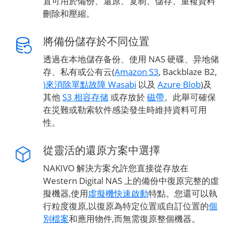
置可用於備份、還原、复制、儲存、重複資料
刪除和壓縮。
將備份儲存於不同位置
透過在本地儲存备份、使用 NAS 硬碟、异地储
存、私有或公有云(
Amazon S3
, Backblaze B2,
)來消除單點故障 Wasabi
以及
Azure Blob
)及
其他
S3 相容存储
或存放於
磁帶
。此舉可確保
在災難或勒索软件感染發生時維持資料可用
性。
從靈活的還原方案中選擇
NAKIVO 解決方案允許您直接從存放在
Western Digital NAS 上的備份中復原完整的虛
擬機器,使用
虛擬機快速啟動
特點。您還可以執
行粒度復原,以復原為特定位置或自訂位置的
個
別檔案
和應用物件,而無需復原整個機器。