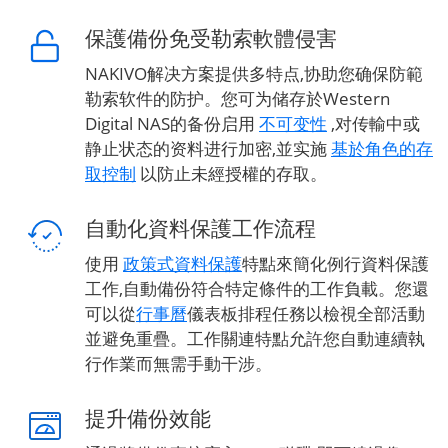
保護備份免受勒索軟體侵害
NAKIVO解决方案提供多特点,协助您确保防範
勒索软件的防护。您可为储存於Western
Digital NAS的备份启用
不可变性
,对传輸中或
静止状态的资料进行加密,並实施
基於角色的存
取控制
以防止未經授權的存取。
自動化資料保護工作流程
使用
政策式資料保護
特點來簡化例行資料保護
工作,自動備份符合特定條件的工作負載。您還
可以從
行事曆
儀表板排程任務以檢視全部活動
並避免重疊。工作關連特點允許您自動連續執
行作業而無需手動干涉。
提升備份效能