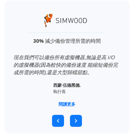
30%
減少備份管理所需的時間
之前的解
現在我們可以備份所有虛擬機器,無論是高 I/O
我也得
0% 的
的虛擬機器(因為較快的備份速度 能縮短備份完
Rep
成所需的時間),還是大型歸檔節點。
種不
西蒙·伍德黑德,
執行長
閱讀更多