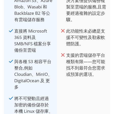
Amazon S3、Azure
決方案僅提供備份複
Blob、Wasabi 和
製至雲端的服務,且需
Backblaze B2 等公
要經過複雜的設定步
有雲端儲存服務
驟。
直接將 Microsoft
此功能性未必總是支
365 資料及
援不可變性及勒索軟
SMB/NFS 檔案分享
體防護。
備份至雲端
支援的雲端儲存平台
與各種 S3 相容平台
種類有限——您可能
整合,例如
找不到最符合您需求
Cloudian、MinIO、
或預算的選項。
DigitalOcean 及 更
多
將不可變動且經過
加密的備份儲存於
本機 Linux 儲存庫、