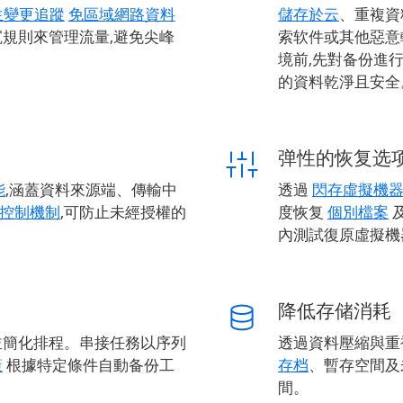
生變更追蹤
免區域網路資料
儲存於云
、重複資料
規則來管理流量,避免尖峰
索软件或其他惡意
境前,先對备份進
的資料乾淨且安全
弹性的恢复选
能
,涵蓋資料來源端、傳輸中
透過
閃存虛擬機
控制機制
,可防止未經授權的
度恢复
個別檔案
內測試復原虛擬機
降低存储消耗
並簡化排程。串接任務以序列
透過資料壓縮與重
策
根據特定條件自動备份工
存档
、暫存空間及
間。