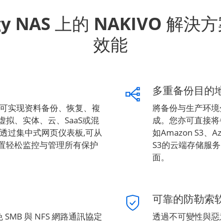
gy NAS 上的 NAKIVO 
效能
多重备份目的
即可实现资料备份、恢复、複
將备份与生产环境
拟、实体、云、SaaS或混
成。您亦可直接将
透过集中式网页仪表板,可从
如Amazon S3、Az
置轻松监控与管理所有保护
S3的云端存储服
面。
可靠的防勒索
SMB 與 NFS 網路通訊協定
透過不可變性與惡