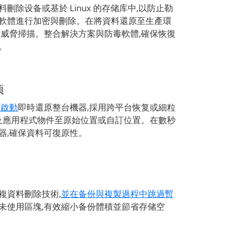
刪除设备或基於 Linux 的存储库中,以防止勒
軟體進行加密與刪除。在將資料還原至生產環
行威脅掃描。整合解決方案與防毒軟體,確保恢復
。
项
器啟動
即時還原整台機器,採用跨平台恢复或細粒
及應用程式物件至原始位置或自訂位置。在數秒
器,確保資料可復原性。
複資料刪除技術,
並在备份與複製過程中跳過暫
未使用區塊,有效縮小备份體積並節省存储空