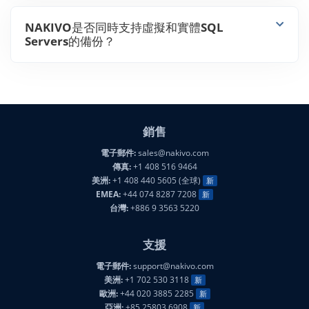
NAKIVO是否同時支持虛擬和實體SQL
Servers的備份？
銷售
電子郵件:
sales@nakivo.com
傳真:
+1 408 516 9464
美洲:
+1 408 440 5605 (全球)
新
EMEA:
+44 074 8287 7208
新
台灣:
+886 9 3563 5220
支援
電子郵件:
support@nakivo.com
美洲:
+1 702 530 3118
新
歐洲:
+44 020 3885 2285
新
亞洲:
+85 25803 6908
新