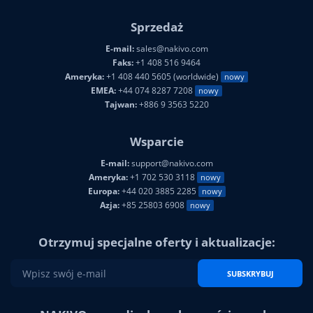
Sprzedaż
E-mail:
sales@nakivo.com
Faks:
+1 408 516 9464
Ameryka:
+1 408 440 5605 (worldwide)
nowy
EMEA:
+44 074 8287 7208
nowy
Tajwan:
+886 9 3563 5220
Wsparcie
E-mail:
support@nakivo.com
Ameryka:
+1 702 530 3118
nowy
Europa:
+44 020 3885 2285
nowy
Azja:
+85 25803 6908
nowy
Otrzymuj specjalne oferty i aktualizacje:
SUBSKRYBUJ