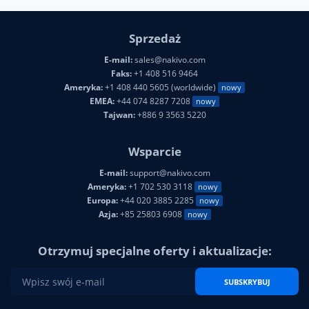
Sprzedaż
E-mail:
sales@nakivo.com
Faks:
+1 408 516 9464
Ameryka:
+1 408 440 5605 (worldwide)
nowy
EMEA:
+44 074 8287 7208
nowy
Tajwan:
+886 9 3563 5220
Wsparcie
E-mail:
support@nakivo.com
Ameryka:
+1 702 530 3118
nowy
Europa:
+44 020 3885 2285
nowy
Azja:
+85 25803 6908
nowy
Otrzymuj specjalne oferty i aktualizacje:
SUBSKRYBUJ