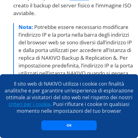
creato il backup del server fisico e l’immagine ISO
avviabile.
Nota:
Potrebbe essere necessario modificare
l’indirizzo IP e la porta nella barra degli indirizzi
del browser web se sono diversi dall’indirizzo IP
e dalla porta utilizzati per accedere all’istanza di
replica di NAKIVO Backup & Replication &. Per
impostazione predefinita, l’indirizzo IP e la porta
utilizzati nell’istanza NAKIVO quando si genera
l’immagine ISO avviabile vengono salvati
Il sito web di NAKIVO utilizza i cookie con finalità
nell’immagine dell’appliance di ripristino bare
analitiche e per garantire un'esperienza di esplorazione
metal.
ottimale ai visitatori del sito web nel rispetto dei nostri
criteri per i cookie
. Puoi rifiutare i cookie in qualsiasi
momento nelle impostazioni del tuo browser
OK