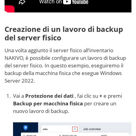
Il NAKIVO Backup & Replication &
Transporter
è
implementato e in esecuzione sul server Windows
Creazione di un lavoro di backup
fisico.
del server fisico
Una volta aggiunto il server fisico all’inventario
I file dell’agente NAKIVO Transporter installato per la
NAKIVO, è possibile configurare un lavoro di backup
macchina fisica sono memorizzati in
C:Program
del server fisico. In questo esempio, eseguiremo il
FilesNAKIVO Backup & Replicationtransporter
backup della macchina fisica che esegue Windows
sulla macchina Windows per impostazione
Server 2022.
predefinita.
Vai a
Protezione dei dati
, fai clic su
+
e premi
Backup per macchina fisica
per creare un
È inoltre possibile guardare questo video per una
nuovo lavoro di backup.
guida dettagliata su come aggiungere una macchina
fisica a NAKIVO Backup & Replication: