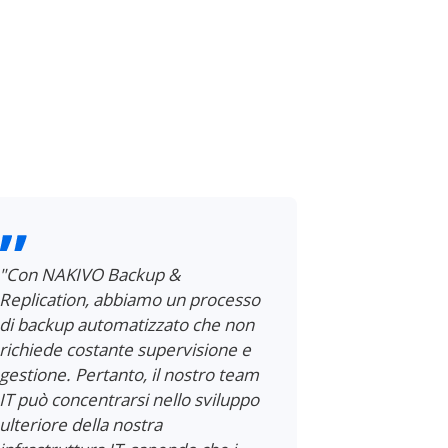
"Con NAKIVO Backup &
"Con NAKIV
Replication, abbiamo un processo
Replication,
di backup automatizzato che non
disastro pu
richiede costante supervisione e
soprattutto 
gestione. Pertanto, il nostro team
macchine vir
IT può concentrarsi nello sviluppo
funzionalità
ulteriore della nostra
vantaggio p