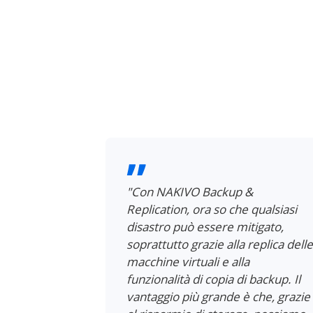
&
"Con NAKIVO Backup &
un processo
Replication, ora so che qualsiasi
to che non
disastro può essere mitigato,
rvisione e
soprattutto grazie alla replica delle
nostro team
macchine virtuali e alla
lo sviluppo
funzionalità di copia di backup. Il
vantaggio più grande è che, grazie