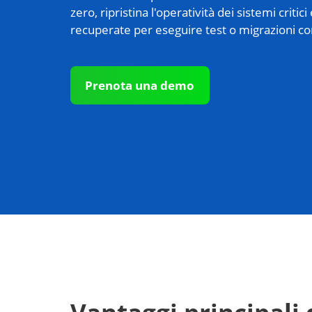
zero, ripristina l'operatività dei sistemi critic
recuperate per eseguire test o migrazioni c
Prenota una demo