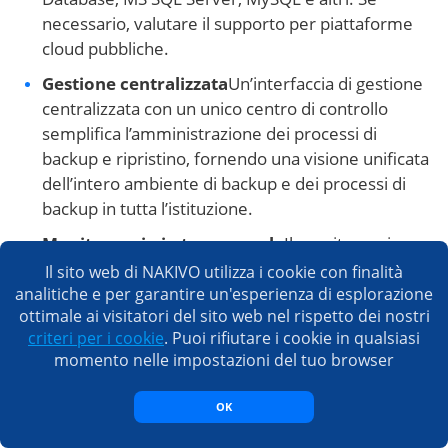
necessario, valutare il supporto per piattaforme
cloud pubbliche.
Gestione centralizzata
Un’interfaccia di gestione
centralizzata con un unico centro di controllo
semplifica l’amministrazione dei processi di
backup e ripristino, fornendo una visione unificata
dell’intero ambiente di backup e dei processi di
backup in tutta l’istituzione.
Monitoraggio in tempo reale
Il monitoraggio
continuo dei processi di backup e gli avvisi relativi
Il sito web di NAKIVO utilizza i cookie con finalità
a eventuali problemi o guasti garantiscono
analitiche e per garantire un'esperienza di esplorazione
ottimale ai visitatori del sito web nel rispetto dei nostri
l’identificazione e la risoluzione tempestiva dei
criteri per i cookie
. Puoi rifiutare i cookie in qualsiasi
problemi.
Monitoraggio in tempo reale
e le
momento nelle impostazioni del tuo browser
funzioni di reporting dettagliate forniscono
informazioni approfondite sullo stato
OK
dell’infrastruttura di backup, consentendo agli
amministratori di risolvere tempestivamente