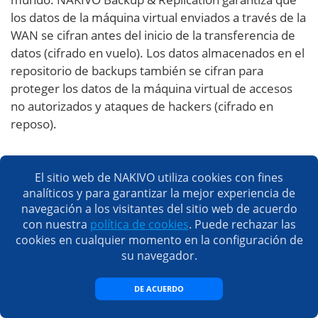
los datos de la máquina virtual enviados a través de la
WAN se cifran antes del inicio de la transferencia de
datos (cifrado en vuelo). Los datos almacenados en el
repositorio de backups también se cifran para
proteger los datos de la máquina virtual de accesos
no autorizados y ataques de hackers (cifrado en
reposo).
Facilidad de uso
El sitio web de NAKIVO utiliza cookies con fines
analíticos y para garantizar la mejor experiencia de
NAKIVO Backup & Replication es una solución fácil de
navegación a los visitantes del sitio web de acuerdo
usar, que cuenta con una interfaz web sencilla e
con nuestra
política de cookies
. Puede rechazar las
intuitiva. Así, puede empezar a gestionar la
cookies en cualquier momento en la configuración de
protección de datos de máquinas virtuales desde
su navegador.
cualquier lugar con un solo clic del ratón. Una interfaz
de usuario basada en web incluye los siguientes
DE ACUERDO
componentes que garantizan la optimización de la