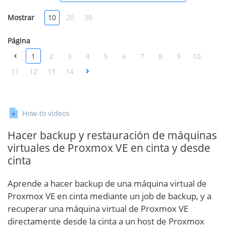
Mostrar
10
20
30
Página
1
2
3
4
5
6
7
8
9
10
11
12
13
14
How-to videos
Hacer backup y restauración de máquinas
virtuales de Proxmox VE en cinta y desde
cinta
Aprende a hacer backup de una máquina virtual de
Proxmox VE en cinta mediante un job de backup, y a
recuperar una máquina virtual de Proxmox VE
directamente desde la cinta a un host de Proxmox