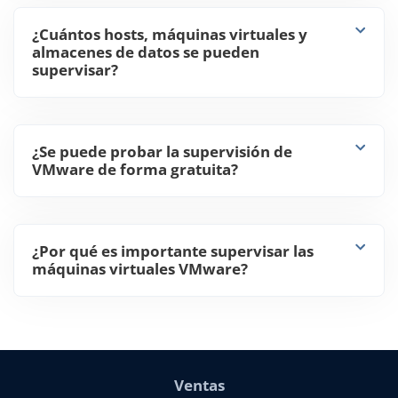
supervisar?
¿Se puede probar la supervisión de
VMware de forma gratuita?
¿Por qué es importante supervisar las
máquinas virtuales VMware?
Ventas
Correo electrónico:
sales@nakivo.com
Fax:
+1 408 516 9464
América:
+1 408 440 5605 (para todo el mundo)
nuevo