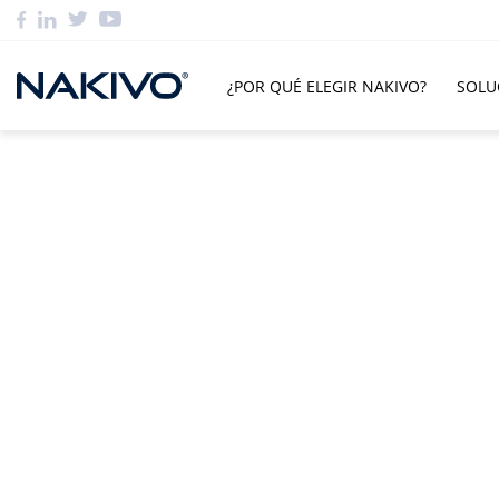
¿POR QUÉ ELEGIR NAKIVO?
SOLU
Calculadora de precios de
Para solicitar un presupuesto personalizado de NA
específico, especifique las opciones siguientes.
Tipo de licencia