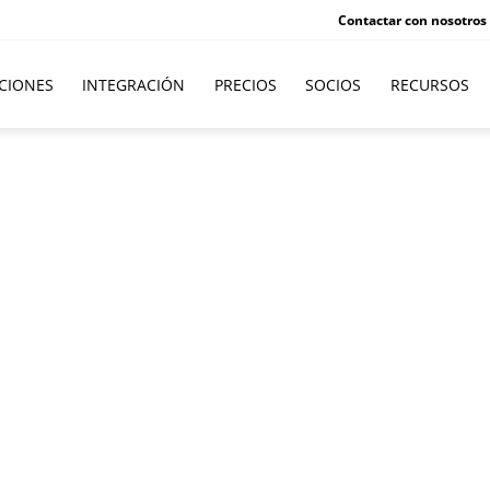
Contactar con nosotros
CIONES
INTEGRACIÓN
PRECIOS
SOCIOS
RECURSOS
 NAKIVO
KIVO Backup & Replication basado en su entorno informático