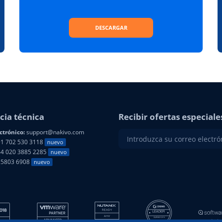
DESCARGAR
cia técnica
Recibir ofertas especiale
ctrónico:
support@nakivo.com
1 702 530 3118
nuevo
4 020 3885 2285
nuevo
25803 6908
nuevo