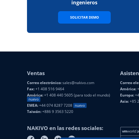
ingenieros
SOLICITAR DEMO
Ventas
Asisten
Correo electrónico:
sales@nakivo.com
Correo ele
Fax:
+1 408 516 9464
América:
+
América:
+1 408 440 5605 (para todo el mundo)
Europa:
+4
nuevo
Asia:
+85 
EMEA:
+44 074 8287 7208
nuevo
Taiwán:
+886 9 3563 5220
NAKIVO en las redes sociales: