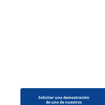
Años adicionales de asistencia
1 año
2 años
Solicitar una demostración
de uno de nuestros