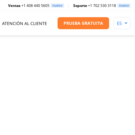
Ventas
+1 408 440 5605
nuevo
Soporte
+1 702 530 3118
nuevo
PRUEBA GRATUITA
ATENCIÓN AL CLIENTE
Precio total
USD
EUR
GBP
CHF
$0
Para licencias perpetuas