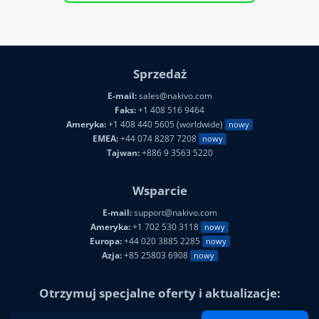
Sprzedaż
E-mail:
sales@nakivo.com
Faks:
+1 408 516 9464
Ameryka:
+1 408 440 5605 (worldwide)
nowy
EMEA:
+44 074 8287 7208
nowy
Tajwan:
+886 9 3563 5220
Wsparcie
E-mail:
support@nakivo.com
Ameryka:
+1 702 530 3118
nowy
Europa:
+44 020 3885 2285
nowy
Azja:
+85 25803 6908
nowy
Otrzymuj specjalne oferty i aktualizacje: