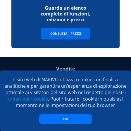
Guarda un elenco
completo di funzioni,
edizioni e prezzi
CONSULTA I PREZZI
Vendite
E-mail:
sales@nakivo.com
Il sito web di NAKIVO utilizza i cookie con finalità
Fax:
+1 408 516 9464
analitiche e per garantire un'esperienza di esplorazione
Americhe:
+1 408 440 5605 (in tutto il mondo)
nuovo
ottimale ai visitatori del sito web nel rispetto dei nostri
EMEA:
+44 074 8287 7208
nuovo
criteri per i cookie
. Puoi rifiutare i cookie in qualsiasi
Taiwan:
+886 9 3563 5220
momento nelle impostazioni del tuo browser
Supporto
OK
E-mail:
support@nakivo.com