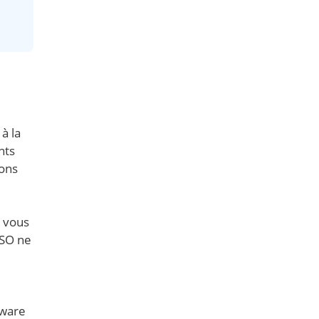
à la
nts
tons
a vous
SSO ne
Mware