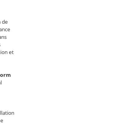
n de
iance
ans
s
tion et
form
l
llation
de