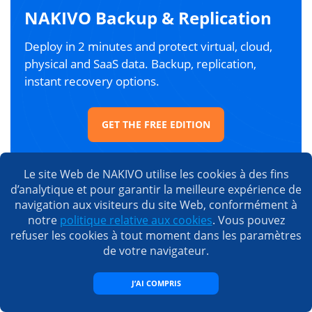
NAKIVO Backup & Replication
Deploy in 2 minutes and protect virtual, cloud,
physical and SaaS data. Backup, replication,
instant recovery options.
GET THE FREE EDITION
Le site Web de NAKIVO utilise les cookies à des fins
d’analytique et pour garantir la meilleure expérience de
navigation aux visiteurs du site Web, conformément à
Les gens qui ont consulté cet
notre
politique relative aux cookies
. Vous pouvez
article ont également lu
refuser les cookies à tout moment dans les paramètres
de votre navigateur.
J’AI COMPRIS