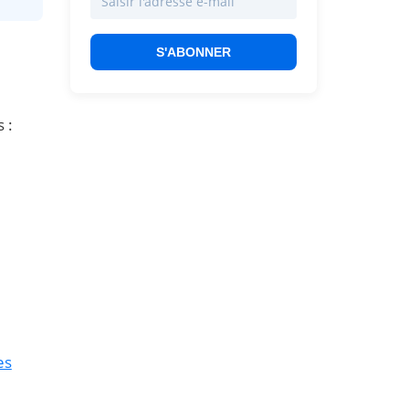
S'ABONNER
 :
es