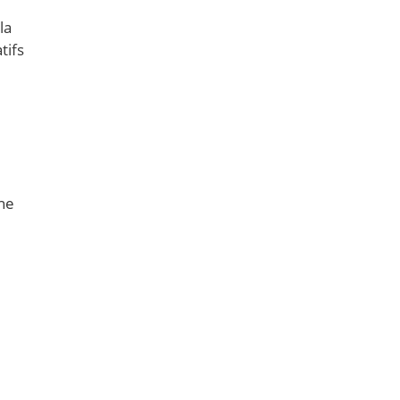
la
tifs
ône