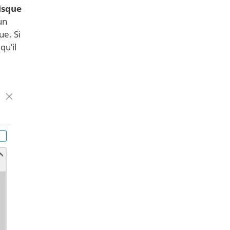
isque
un
ue. Si
qu’il