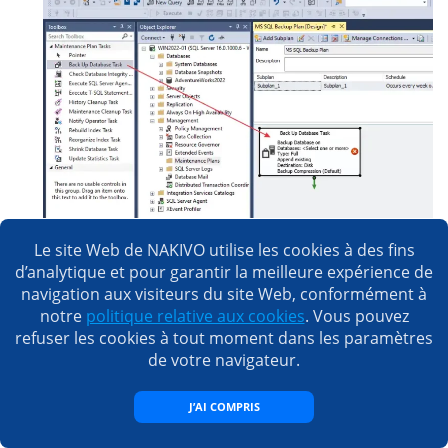
Le site Web de NAKIVO utilise les cookies à des fins
Le
Tâche pour sauvergarder la base de données
d’analytique et pour garantir la meilleure expérience de
La fenêtre Options s’ouvre. Sélectionnez le type
navigation aux visiteurs du site Web, conformément à
de connexion, tel que
Connexion au serveur
notre
politique relative aux cookies
. Vous pouvez
local
.
refuser les cookies à tout moment dans les paramètres
de votre navigateur.
Configurez les paramètres nécessaires dans le
Général
,
Destination
, et
Options
onglets :
J’AI COMPRIS
Type de sauvegarde :
Complet
ou