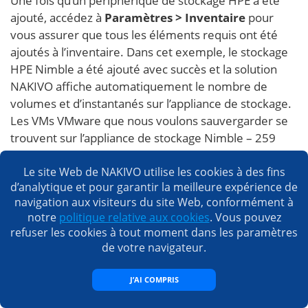
Une fois qu’un périphérique de stockage HPE a été
ajouté, accédez à
Paramètres >
Inventaire
pour
vous assurer que tous les éléments requis ont été
ajoutés à l’inventaire. Dans cet exemple, le stockage
HPE Nimble a été ajouté avec succès et la solution
NAKIVO affiche automatiquement le nombre de
volumes et d’instantanés sur l’appliance de stockage.
Les VMs VMware que nous voulons sauvergarder se
trouvent sur l’appliance de stockage Nimble – 259
VMs se trouvent sur l’hôte appelé VMware Nimble
Le site Web de NAKIVO utilise les cookies à des fins
dans la capture d’écran ci-dessous – sinon, l’option
d’analytique et pour garantir la meilleure expérience de
d’instantanés du stockage HPE ne sera pas disponible.
navigation aux visiteurs du site Web, conformément à
notre
politique relative aux cookies
. Vous pouvez
refuser les cookies à tout moment dans les paramètres
de votre navigateur.
J’AI COMPRIS