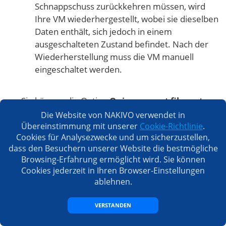
Schnappschuss zurückkehren müssen, wird
Ihre VM wiederhergestellt, wobei sie dieselben
Daten enthält, sich jedoch in einem
ausgeschalteten Zustand befindet. Nach der
Wiederherstellung muss die VM manuell
eingeschaltet werden.
Sie können die Option
Quiesce guest file system
auswählen, um einen Application-Aware-
Die Website von NAKIVO verwendet in
Schnappschuss zu erstellen und die
Übereinstimmung mit unserer
Cookie-Richtlinie
.
Cookies für Analysezwecke und um sicherzustellen,
Datenkonsistenz zu gewährleisten, wenn
dass den Besuchern unserer Website die bestmögliche
Schreibvorgänge auf der Virtuellen Maschine
Browsing-Erfahrung ermöglicht wird. Sie können
ausgeführt werden.
Cookies jederzeit in Ihren Browser-Einstellungen
ablehnen.
VMware Tools
, einschließlich des Sync-
Treibers, müssen zu diesem Zweck installiert
VERSTANDEN
sein. Ein Schnappschuss mit der
Quiescing-
Option
eignet sich zum Sichern von VM-Daten